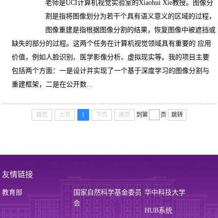
老师是UCI计算机视觉实验室的Xiaohui Xie教授。图像分
割是指将图像划分为若干个具有语义意义的区域的过程，
图像重建是指根据图像分割的结果，恢复图像中被遮挡或
缺失的部分的过程。这两个任务在计算机视觉领域具有重要的 应用
价值，例如人脸识别、医学影像分析、虚拟现实等。我的项目主要
包括两个方面：一是设计并实现了一个基于深度学习的图像分割与
重建框架，二是在公开数...
首页
上页
1
下页
尾页
到第
页
跳转
友情链接
教育部
国家自然科学基金委员
华中科技大学
会
HUB系统