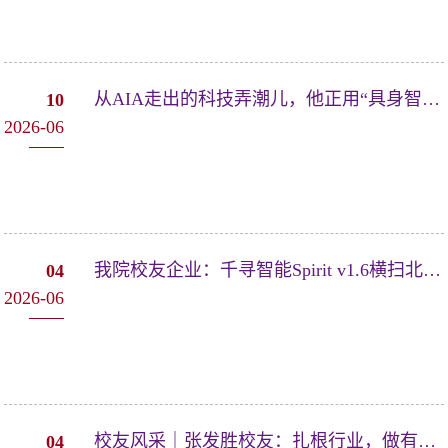
从AIA走出的科技弄潮儿，他正用“具身智能”定义未来！
10
2026-06
我院校友企业：千寻智能Spirit v1.6横扫北美「具身奥林匹克」夺冠，再获15亿元...
04
2026-06
校友风采｜张发胜校友：扎根行业，做有难度的事
04