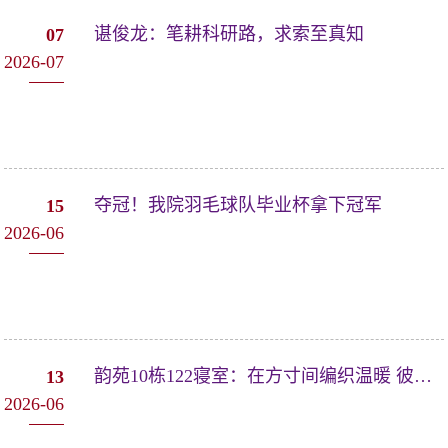
谌俊龙：笔耕科研路，求索至真知
07
2026-07
夺冠！我院羽毛球队毕业杯拿下冠军
15
2026-06
韵苑10栋122寝室：在方寸间编织温暖 彼此照亮
13
2026-06