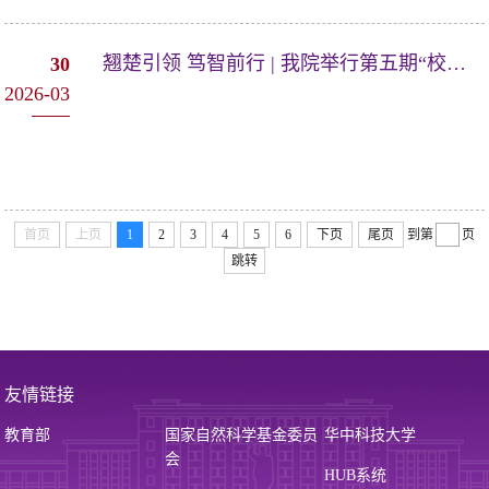
翘楚引领 笃智前行 | 我院举行第五期“校友助航”分享交流会暨“智启未来”校...
30
2026-03
首页
上页
1
2
3
4
5
6
下页
尾页
到第
页
跳转
友情链接
教育部
国家自然科学基金委员
华中科技大学
会
HUB系统