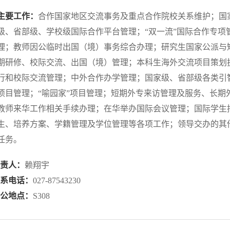
主要工作：
合作国家地区交流事务及重点合作院校关系维护；国
级、省部级、学校级国际合作平台管理；“双一流”国际合作专项
理；教师因公临时出国（境）事务综合办理；研究生国家公派与
期研修、校际交流、出国（境）管理；本科生海外交流项目策划
行和校际交流管理；中外合作办学管理；国家级、省部级各类引
项目管理；“喻园家”项目管理；短期外专来访管理及服务、长期
教师来华工作相关手续办理；在华举办国际会议管理；国际学生
生、培养方案、学籍管理及学位管理等各项工作；领导交办的其
任务。
负责人：
赖翔宇
联系电话：
027-87543230
办公地点：
S308