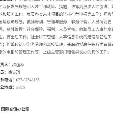
才队伍发展规划和人才工作政策、措施；统筹高层次人才引进、
养和服务工作，负责各类人才项目的选拔推荐申报等工作；师资
伍建设与规划，教师培训、管理与服务，职务评聘，人员调配管
理，薪酬管理与社会保险、福利，人员考核，教职员工人事档案
理，博士后工作，社会用工管理；人事信息系统的建设与管理工
作；外单位访问学者受理和离校管理；兼职教授聘任等各类荣誉
衔的申报和管理工作等，上级主管部门和领导交办的其他工作。
负责人：
赵丽秋
科员：
徐安琪
联系电话：
027-87543155
办公地点：
E326
国际交流办公室