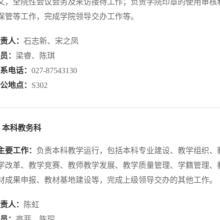
文，全院性会议会务及来访接待工作；负责学院印章的使用审核
保管等工作，完成学院领导交办工作等。
负责人：
石志新、宋之凤
科员：
梁睿、陈琪
联系电话：
027-87543130
办公地点：
S302
本科教务科
主要工作：
负责本科教学运行，包括本科专业建设、教学组织、
学改革、教学竞赛、教师教学发展、教学质量管理、学籍管理、
材成果申报、教材基地建设等，完成上级领导交办的其他工作。
负责人：
陈虹
科员：
高菲、陈琛