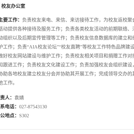
校友办公室
主要工作：
负责校友来电、来信、来访接待工作，为校友返校聚
活动提供各种接待及服务工作；负责各类校友活动的前期联络、
动组织以及后期宣传管理等工作；负责校友信息数据库的建立和
护工作；负责“AIA校友论坛”“校友直聘”等校友工作特色品牌建
做好校友网站建设与维护工作；负责校友相关项目和捐赠工作对
和跟进工作；负责校友文化建设工作；负责加强校友会组织建设
协助各地校友建立校友分会并协助其开展工作；完成领导交办的
他工作。
负责人：
袁婧
联系电话：
027-87543130
办公地点：
S302