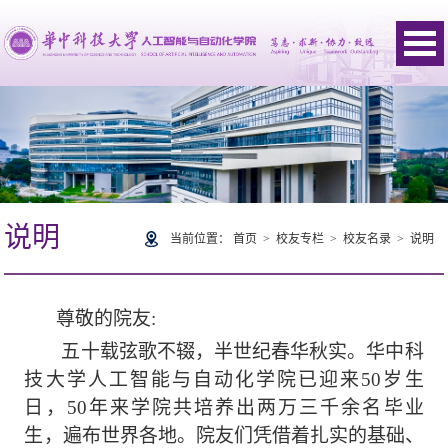
说明
当前位置：
首页
>
校友专栏
>
校友名录
>
说明
尊敬的院友
:
五十载弦歌不辍
，
半世纪春华秋实
。
华中科
技大学人工智能与自动化学院
已迎来
50
岁生
日，
50年来学院
共培养出
两万三千余
名
毕业
生
，
遍布世界各地。
院友
们凭借着扎实的基础、