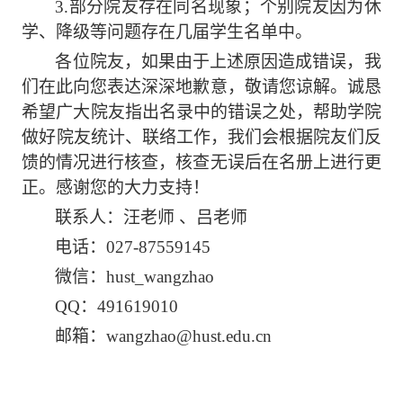
3
.
部分
院友
存在同名现象
；
个别
院友
因为休
学、降级等问题存在几届学生名单中。
各位
院友
，如果由于上述原因造成错误，我
们在此向您表达深深地歉意，敬请您谅解。诚恳
希望广大
院友
指出名录中的错误之处，帮助学院
做好
院友
统计、联络工作
，我们会根据院友们反
馈的情况进行核查，核查无误后在名册上进行更
正
。感谢您的大力支持！
联系人：
汪老师
、吕老师
电话：
027-87559145
微信：
hust_wangzhao
QQ：491619010
邮箱：
wangzhao@hust.edu.cn