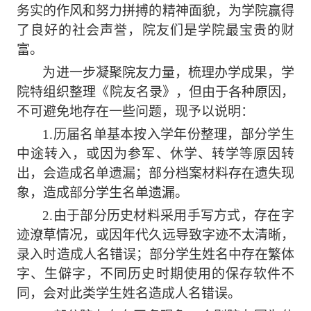
务实的作风和努力拼搏的精神面貌，为学院赢得
了良好的社会声誉，
院友
们是学院最宝贵的财
富。
为进一步凝聚
院友
力量，梳理办学成果，学
院特组织整理《
院友
名录》，但由于各种原因，
不可避免地存在一些问题，现予以说明：
1.历届名单基本按入学年份整理，部分学生
中途转入，或因为参军、休学、转学等原因转
出，会造成名单遗漏；部分档案材料存在遗失现
象，造成部分学生名单遗漏。
2
.由于
部分历史材料
采用手写方式，
存在字
迹潦草情况，或因年代久远导致
字迹不太
清晰
，
录入时
造成人名错误；部分学生姓名中存在繁体
字、生僻字，不同历史时期使用的保存软件不
同，会对此类
学生
姓名造成
人名
错误。