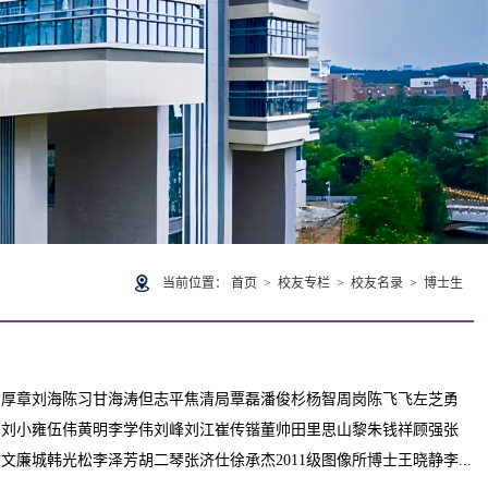
当前位置：
首页
>
校友专栏
>
校友名录
>
博士生
方厚章刘海陈习甘海涛但志平焦清局覃磊潘俊杉杨智周岗陈飞飞左芝勇
亮刘小雍伍伟黄明李学伟刘峰刘江崔传锴董帅田里思山黎朱钱祥顾强张
城韩光松李泽芳胡二琴张济仕徐承杰2011级图像所博士王晓静李...