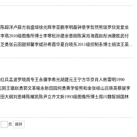
文陈超洋卢薛方翁盛煊徐光辉李亚鹏李明磊钟景李哲然熊琰罗欣吴爱龙
燕2010级图像所博士李寒松孙建余晋刚陈寅肖海霞赵彤洲康胜武付
张云田甜郑馨李斌孙希霞华夏白晓东2011级控制系博士胡滨王英...
红兵孟波罗晓周专王永骥李希光胡建元王宁方华京肖人彬雷明1990
孙志刚王徽赵勇郭文革喻永新田园何勇黄学俊熊和金张岐山吕铁英蔡骏李
大纲刘思峰陈耀凯陈尹立齐文新1993级图像所博士周川魏智胡国林
第
页
跳转