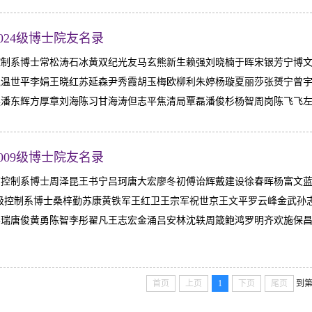
-2024级博士院友名录
级控制系博士常松涛石冰黄双纪光友马玄熊新生赖强刘晓楠于晖宋银芳宁博
温世平李娟王晓红苏延森尹秀霞胡玉梅欧柳利朱婷杨璇夏丽莎张赟宁曾宇李
潘东辉方厚章刘海陈习甘海涛但志平焦清局覃磊潘俊杉杨智周岗陈飞飞左芝勇
-2009级博士院友名录
级前控制系博士周泽昆王书宁吕珂唐大宏廖冬初傅诒辉戴建设徐春晖杨富文蓝
97级控制系博士桑梓勤苏康黄铁军王红卫王宗军祝世京王文平罗云峰金武
瑞唐俊黄勇陈智李彤翟凡王志宏金涌吕安林沈轶周箴鲍鸿罗明齐欢施保昌田
首页
上页
1
下页
尾页
到