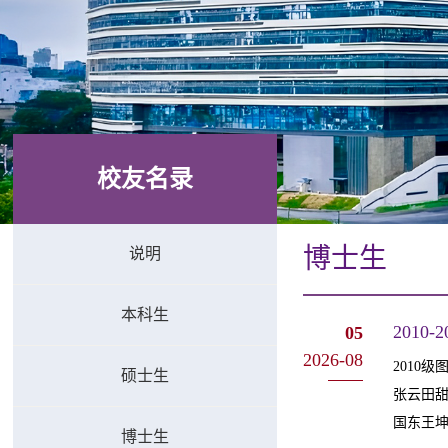
校友名录
博士生
说明
本科生
2010
05
2026-08
2010
硕士生
张云田甜
国东王坤
博士生