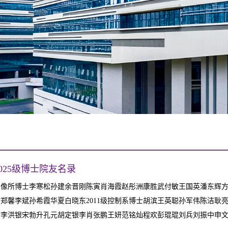
-2025级博士院友名录
级图像所博士李寒松孙建余晋刚陈寅肖海霞赵彤洲康胜武付敏王国英潘东辉
郑馨李斌孙希霞华夏白晓东2011级控制系博士胡滨王英聪孙军伟陈洁耿
李洪银宋勃升孔元胡定银李肖张鹏王妍范铭灿程欢彭琨琨刘兵刘振中申文文廉