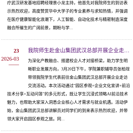
疗武汉研发基地招聘经理景小龙主持，他首先对我院师生的到访表
示热烈欢迎，高度赞赏华中大学子的专业素养与求知热情，并强调
在医疗健康智能化浪潮下，人工智能、自动化技术与精密制造深度
融合所催生的广阔前景，期盼与学...
我院师生赴金山集团武汉总部开展企业走访交流活动
23
2026-03
为深化产教融合、搭建校企人才对接桥梁，助力学生明
晰职业发展方向，3月20日下午，学院兼职辅导员张柏珵
带领我院学生代表前往金山集团武汉总部开展企业走访
交流活动。本次活动通过“园区参观+企业文化宣讲+前沿
技术分享+互动问答”的多元形式，既让学生沉浸式领略AI前沿技术
魅力，也帮助大家深入洞悉企业核心人才需求与就业机遇。活动伊
始，金山集团武汉总部讲解员对同学们的到来表示热烈欢迎，并带
领大家开启园区参观之旅。同...