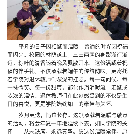
平凡的日子因相聚而温暖，普通的时光因祝福
而闪亮。校园的林荫道上，三三两两的身影渐行渐
远。粽叶的清香随着晚风飘散开来。这份满载着祝
福的伴手礼，不仅承载着端午的传统韵味，更寄托
着学院对退休教师们深深的挂念。每一句问候、每
一抹微笑、每一份甜蜜，都化作涓涓暖流，汇聚成
浓浓的温情。退休教师们在此刻感受到的不仅是生
日的喜悦，更是学院始终如一的牵挂与关怀。
岁月更迭，情谊长存。这项承载着温暖与敬意
的活动，将会年复一年地延续下去，如同学院的关
怀——从未缺席，永远真挚。愿这份温暖常伴，愿