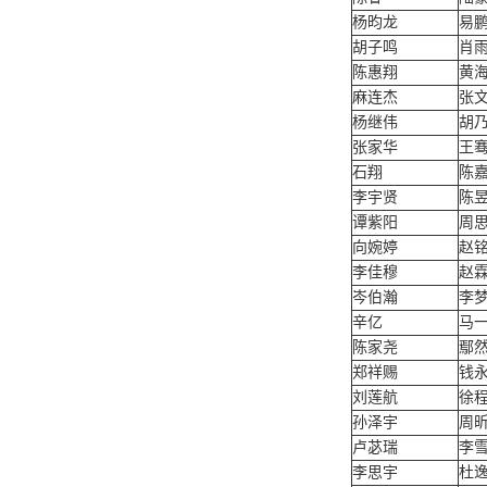
杨昀龙
易
胡子鸣
肖
陈惠翔
黄
麻连杰
张
杨继伟
胡
张家华
王
石翔
陈
李宇贤
陈
谭紫阳
周
向婉婷
赵
李佳穆
赵
岑伯瀚
李
辛亿
马
陈家尧
鄢
郑祥赐
钱
刘莲航
徐
孙泽宇
周
卢苾瑞
李
李思宇
杜