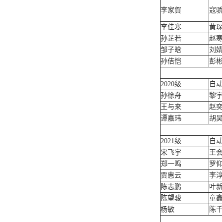
李家賀
寇
李佳寒
黄
孙芷若
赵
邹子晗
刘
孙佶恺
彭
2020级
自
孙徐舟
黎
王与来
赵
谭嘉玮
胡
2021级
自动
宋飞宇
王
郑一鸣
罗
贾惠云
李
陈志鹏
叶
陈望骏
童
杨敏
陈