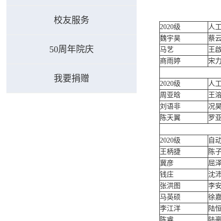
校友服务
2020级
人工
魏宇昊
蔡
50周年院庆
马艺
王
商雨婷
宋
我要捐赠
2020级
人工
周亚晗
王
刘语非
况
陈天翼
罗
2020级
自
王柄捷
陈
冀彦
屈
钱庄
沈
张洪图
李
马英硕
徐
李江洋
陆
陈睿
陆