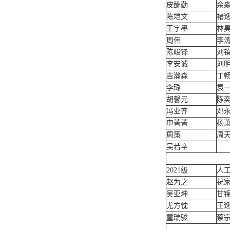
皮酬勤
余
陈垲文
褚
王宇墨
林
周伟
李
陈峻锋
刘
李安诚
刘
吉瀚森
丁
李璐
袁
胡馨元
陈
冯业齐
邓
申菁菁
杨
周策
周
吴若辛
2021级
人工
赵为之
祝
吴亚坤
甘
尤方忱
王
童瑞骏
蔡