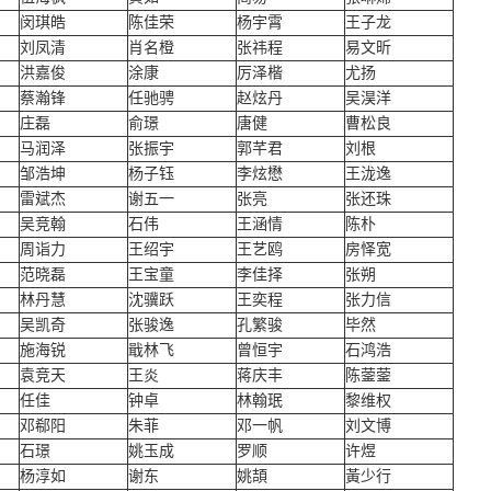
闵琪皓
陈佳荣
杨宇霄
王子龙
刘凤清
肖名橙
张祎程
易文昕
洪嘉俊
涂康
厉泽楷
尤扬
蔡瀚锋
任驰骋
赵炫丹
吴淏洋
庄磊
俞璟
唐健
曹松良
马润泽
张振宇
郭芊君
刘根
邹浩坤
杨子钰
李炫懋
王泷逸
雷斌杰
谢五一
张亮
张还珠
吴竞翰
石伟
王涵情
陈朴
周诣力
王绍宇
王艺鸥
房怿宽
范晓磊
王宝童
李佳择
张朔
林丹慧
沈骥跃
王奕程
张力信
吴凯奇
张骏逸
孔繁骏
毕然
施海锐
戢林飞
曾恒宇
石鸿浩
袁竞天
王炎
蒋庆丰
陈蓥蓥
任佳
钟卓
林翰珉
黎维权
邓郗阳
朱菲
邓一帆
刘文博
石璟
姚玉成
罗顺
许煜
杨淳如
谢东
姚頡
黃少行