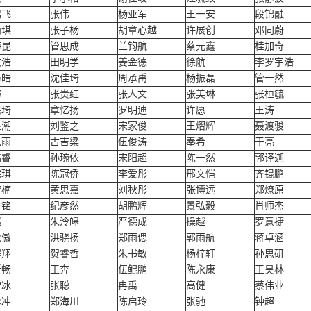
鹏飞
张伟
杨亚军
王一安
段锦融
雨琪
张子杨
胡章心越
许展创
邓同蔚
海昆
管思成
兰钧航
蔡元鑫
桂加奇
文浩
田明学
姜金德
徐航
李罗宇浩
乃皓
沈佳琦
周承禹
杨振磊
管一然
骞
张贵红
张人文
张美琳
张桓毓
嘉琦
章忆扬
罗明迪
许愿
王涛
昱潮
刘鉴之
宋家俊
王熠辉
聂渡骏
思雨
古吉梁
伍俊涛
奉希
于亮
铭睿
孙琬依
宋阳超
陈一然
郭译迦
霖琪
陈冠侨
李爱彤
邢文恺
齐锟鹏
梦楠
黄思嘉
刘秋彤
张博远
郑燎原
一铭
纪彦然
胡鹏辉
景弘毅
肖师杰
然
朱泠皞
严德成
操越
罗意捷
永傲
洪骁扬
郑雨偲
郭雨航
蒋卓涵
程翔
贺睿哲
朱书敏
杨梓轩
孙思研
昕畅
王奔
伍鲲鹏
陈永康
王昊林
雪冰
张聪
冉禹
高健
蔡伟业
逸冲
郑海川
陈启玲
张驰
钟超