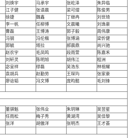
刘焕宇
马承宇
张屹泽
朱异临
江子健
张语晨
梁可熠
陈俊男
徐捷
魏鑫
丁继冉
刘世琦
李一帆
任柳博
文晨曦
刘逸豪
曹磊
王博涛
郭子毅
周伟康
冯钢
冯伦楷
张博涵
梁忻健
郭毓
塔拉
郝晨鼎
尚兴驰
赵农宇
毛凤鸣
段雨萱
陈嘉禾
刘轩灵
陈明旭
胡伟江
程洲
宓呈祥
缪磊
吴浩东
林祖耀
袁胡兵
赵勤劳
王琛玙
张家豪
廖谂韬
冯文博
庞昀懿
毛刘锋
董骐魁
张伟业
朱玥琳
吴翌星
任雨松
梅子秀
黄湖湾
吴佳黎
张洋
胡傲洋
张明杰
王才荟