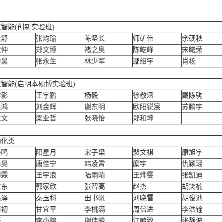
智能(创新实验班)
云舒
张均瑜
陈坚长
师矿伟
余砚秋
啟仲
郑文博
褚之奥
陈屹峰
宋曦荣
力昊
张永生
林少军
鄢绍宇
肖杨
智能(启明本硕博实验班)
溶影
王宇鹏
杨毅
徐敬涵
戴陈驹
昊鸿
刘金辉
谢东明
欧阳锐宸
苏鹏宇
亚文
梁业哲
张晓怡
郑和坤
动化类
子鸣
阳星月
宋子梁
裴文祺
康旭宇
泽昊
唐佳宁
韩凌霄
糜宇
仇颖瑶
沛霖
王宇浪
陆雨晴
王烨雯
张凯迪
安东
郭家欣
张智高
赵杰
胡笑楠
嘉泽
秦玉科
田书帆
刘晓雷
胡俊池
恒初
甘宜平
李桃满
周倍进
李浩铨
豪
李小榕
谢佳峻
江毓致
张静波