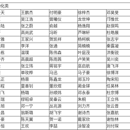
动化类
云天
王鹏杰
付明豪
徐梓杰
邓昊旻
正
吴江浩
曾曦仪
龙世坤
邝惟优
子陆
张之蔚
俞越
杨逸翔
赵俣鸣
妍
高尚武
冯昕
芦琳轩
杜皓展
梦雅
王家兴
贺凯祥
杨柯枫
张志宇
焕翔
李洋
张通
简楠楠
秦露凝
圣栋
温璞
陈伟森
叶庭茂
洪衡锐
诗齐
高晨超
陈雨茜
卢笑笑
吴川奕
毅
张立玮
蒋铭宇
巫启航
唐飞洋
炟
单玫桦
马迅
马子豪
徐博洋
光正
杨蓉
陈鑫龙
郑玉玲
陶宋阳
雨程
童善钊
董欣煜
蔺金铎
任昊林
同飞
杨璐
孙顺炜
邓永泰
杜宗博
辰瑞
缪昭卓
吴垂云
朱桐
王立伟
子旭
邓一宁
丛兆源
刘力齐
张云晋
仕昌
翁斯璐
胡飞宇
谢诗杰
张嘉航
子豪
陈天翼
贺一诺
戴家欣
谢怡林
易恒
王欢
李喆
涂智凌
刘付琛