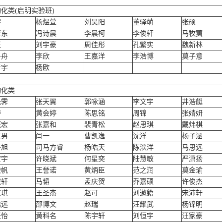
化类(启明实验班)
宇
杨煜萱
刘昊阳
董驿萌
张硕
亚东
冯诗晨
李晨柯
李俊轩
马牧荑
正
刘宇豪
周佳彤
孔繁实
魏新林
子舟
李欣
王嘉洋
李浩博
莫子意
哲宇
杨欧
动化类
光霁
张天翼
郭咏涵
李文宇
井浩艇
涛
黄会婷
陈思铭
周锦
张婧妍
庭宏
张嘉和
裴青松
赵思琪
戴炜棋
英男
闫一
曹凯逸
沈洋
杨子涵
子旭
司马方睿
杨皓天
陈滨洋
马思远
宏宇
许晓斌
何星奕
陆慧敏
严潇扬
峻帆
王誉诺
黄炳臣
范之润
莫金瑜
建轩
马韬
孟庆贺
乔嘉硕
许俊杰
琪琪
王圣杰
赵可
刘遨籍
宋沛轩
鹏远
邵博文
赵瑞
汪耀武
杨锦明
天怡
黄科名
陈宇轩
刘恒宇
汪家豪