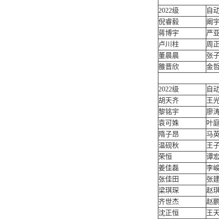
2022级
自动
倪睿毅
阚
蒋博宇
严
卢川柱
周
董晨晨
张
雒晋欣
金
2022级
自
胡天齐
王
黎铭宇
廖
袁可姝
叶
隋子昂
马
温砚秋
王
荣恒
谭
姜佳磊
李
张佳田
张
梁琪琛
赵
齐世杰
赵
沈正恒
王