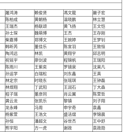
屠鸿涛
赖俊贤
馮文龍
嚴子宏
陈柏成
黄朝杨
温晓鹏
林立慧
王瑞杰
杨联颂
黄飞扬
王文恺
孙士琛
魏萌博
王杰
王存刚
柴嘉博
郑博文
王婉婷
王梦钊
韩昕芮
董佳乐
陈宣羽
王致恒
陶鸿远
林凯
黄翔宇
邱志明
祝铭宇
廖剑波
程锦帆
王瑞阳
陈雨川
王紫奕
罗镜泉
沈昊凡
孙运学
白瑞松
刘东鑫
王真
林定宗
时晓东
张瑶琪
王钟磊
林煜翔
丁武阳
王润石
丁大森
程子瑞
董彦同
肖云翼
陈萱哲
龚云龙
张凯乐
黎镇
刘子翔
龙永峰
冯周
申宇奇
袁鑫
杨紫萱
王浩文
盛洁熠
李锦晨
孙恒
潘超文
谷世杰
王中舒
熊宇阳
方一虎
谢政
袁政勋