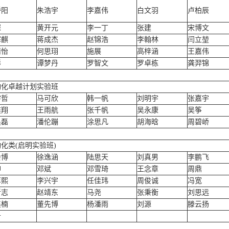
骄阳
朱浩宇
李嘉伟
白文羽
卢柏辰
琛
黄开元
李一丁
张建
宋博文
寒麒
蒋成杰
赵锦浩
李翰林
闫立堃
婧怡
何思珝
施展
高梓涵
王嘉伟
彬
谭梦丹
罗智文
罗卓栋
龚羿锦
动化卓越计划实验班
宇哲
马可欣
韩一帆
刘明宇
张嘉宇
奕翔
王雨航
张千帆
吴永康
吴筝
昊磊
潘伦蹦
涂思凡
胡海晗
周碧峤
化类(启明实验班)
会博
徐逸涵
陆思天
刘真男
李鹏飞
仰
邓斌
邓雪琦
王念章
周鼎
淳熙
李兴宇
任佳玮
周俊诚
冯宽
新志
赵靖东
马尧
张秉衡
刘思远
鑫楠
董先博
杨潘雨
刘源
滕云扬
千