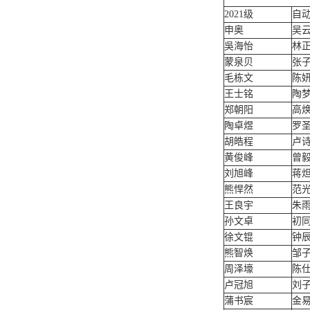
2021级
自
申奥
吴
吳海怡
林
蒙泉贝
张
毛栋文
陈
王士铭
陶
郑朝阳
高
陶卓煜
罗
胡皓程
卢
黄俊峰
曾
刘旭峰
蒋
熊悍然
范
王良宇
朱
孙文卓
初
徐文锟
钟
熊智焕
邹
周泽壕
陈
卢冠旭
刘
蒲书宸
金