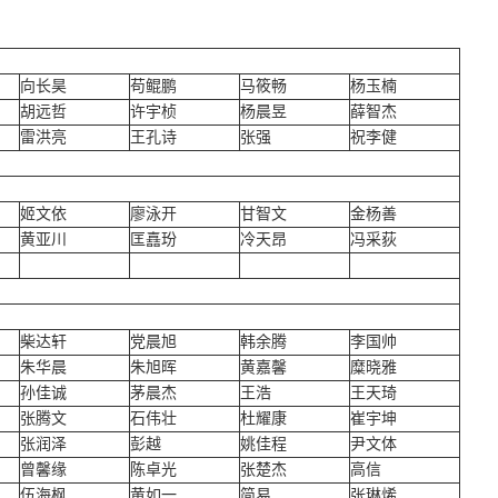
向长昊
苟鲲鹏
马筱畅
杨玉楠
胡远哲
许宇桢
杨晨昱
薛智杰
雷洪亮
王孔诗
张强
祝李健
姬文依
廖泳开
甘智文
金杨善
黄亚川
匡嚞玢
冷天昂
冯采荻
柴达轩
党晨旭
韩余腾
李国帅
朱华晨
朱旭晖
黄嘉馨
糜晓雅
孙佳诚
茅晨杰
王浩
王天琦
张腾文
石伟壮
杜耀康
崔宇坤
张润泽
彭越
姚佳程
尹文体
曾馨缘
陈卓光
张楚杰
高信
伍海枫
黄如一
简易
张琳烯