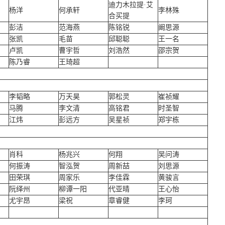
迪力木拉提·艾
杨洋
何承轩
李林殊
合买提
彭洁
范海燕
陈铭锐
阚思源
张凯
毛苗
邱聪聪
王一名
卢凯
曹宇哲
刘浩然
邵宗贺
陈乃睿
王琦超
李韬略
万天昊
郭松灵
崔祯耀
马腾
李文清
高铭君
时圣智
江炜
彭远方
吴星祯
郑宇栋
肖科
杨兆兴
何翔
吴问涛
何振涛
智泓贺
周新喆
刘思源
田荣琪
周家乐
李佳霖
黄骏言
阮绎州
柳谭一阳
代亚晴
王心怡
尤宇昂
梁祝
章睿健
李珂