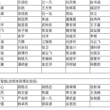
淼
乐翊伦
兰一凡
刘天皓
赵书涵
逸豪
彭航
王方佟
张棋茗
戚冠宇
昊威
张佳航
石一泓
周灿
肖立
涛
剧冠男
朱迪
屠雁晨
段冉冉
镇宇
殷苗苗
武秋彤
曹安祺
王子鑫
明飞
徐子锡
陈宝泉
魏世曈
梁益嘉
畅
金宇
刘洋
肖峻天
李根
一清
万腾
江锦奇
刘彦伶
冯云飞
奕霏
刘永钊
张卫
夏金川
蒲科举
永铭
薛博丹
谢云飞
陈治衡
刘英东
萧屹
韩轶凡
李瀚林
侯振宇
曾繁宇
天翼
潘峤鋆
金志洋
邓柯铖
钟嘉熙
智能(启明本硕博实验班)
家心
顾胜达
胡扬志
曾禛理
张新涛
锦芳
杨文骏
熊威
李文渊
王浩楠
逸飞
严永昕
梁一凡
黄凯星
张祖嘉
宗儒
韩卓芮
郭奕潇
谷思田