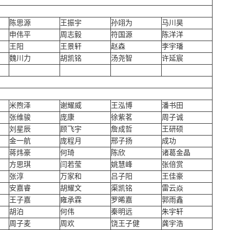
陈思源
王振宇
孙翊为
马川昊
申伟平
周志毅
符国源
陈洋洋
王阳
王景轩
赵森
李宇璠
魏川力
胡凯铭
汤尧智
许延宸
米煦泽
谢耀威
王泓博
潘书田
张维骏
庞康
徐紫茗
周子诚
刘星辰
顾飞宇
詹成哲
王研硕
金一航
庞程月
邢子扬
成功
蒋炜豪
何琦
陈欣
诸葛金晶
方思琪
闫若莹
姚慧峰
张倍赏
张淳
万家和
吕子阳
王佳豪
安嘉睿
胡耀文
渠凯铭
雷云焱
王子嘉
雍承霖
罗晞嘉
郭雨鑫
胡泊
何伟
秦明远
朱宇轩
周子麦
周欢
饶王子健
龚宇浩