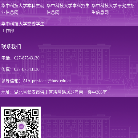
华中科技大学本科生就
华中科技大学本科招生
华中科技大学研究生招
业信息网
信息网
生信息网
华中科技大学党委学生
工作部
联系我们
电话：027-87543130
传真：027-87543130
领导信箱：AIA-president@hust.edu.cn
地址：湖北省武汉市洪山区珞喻路1037号南一楼中305室