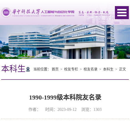
本科生
当前位置：
首页
>
校友专栏
>
校友名录
>
本科生
> 正文
1990-1999级本科院友名录
作者： 时间：2023-09-12 浏览：
1303