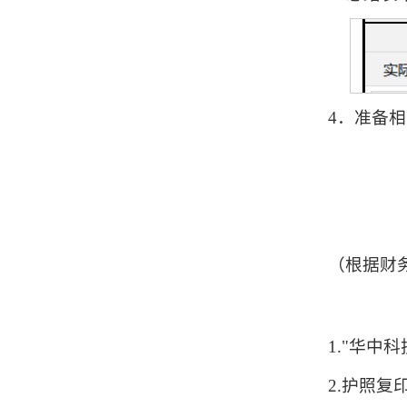
4．准备
（根据财
1."华
2.护照复