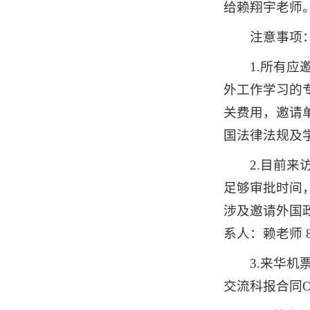
给赖翔宇老师
注意事项
1.所有
外工作学习的
关费用，邀请
国法律法规及
2.目前来
足够审批时间
涉及邀请外国
系人：
赖老师 8
3.
来华机
交流科报合同O