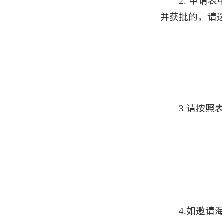
2. 申
并获批的，请选
3.请按
4.
如邀请