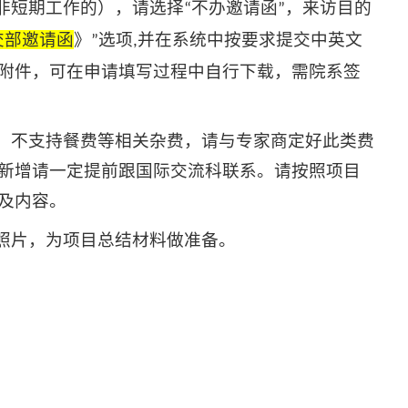
非短期工作的），请选择
不办邀请函
，
来访目的
“
”
交部邀请函
》
选项
并在系统中按要求提交中英文
”
,
附件，可在申请填写过程中自行下载，需院系签
费，不支持餐费等相关杂费，请与专家商定好此类费
新增请一定提前跟
国际交流科
联系。请按照项目
及内容。
作照片，为项目总结材料做准备。