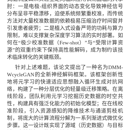
肘：一是电极-组织界面的动态变化导致神经信号
分布呈非平稳漂移，迫使系统频繁重校准，而传统
方法对大量校准数据的依赖极易压缩治疗时间窗并
引发患者疲劳；二是植入式设备严苛的功耗与算力
限制，难以支撑复杂深度学习算法的实时部署。如
何在“极少校准数据（Few-shot）”与“受限计算资
源”的双重约束下保持高性能解码，成为制约该技
术临床转化的关键瓶颈。
针对上述难题，该论文提出了一种名为DMM-
WcycleGAN的全新神经解码框架。该框架创新性
地将元学习的快速适应思想融入循环生成对抗网
络，构建了一种分层优化的轻量级迁移策略。在离
线阶段，团队利用元学习挖掘历史数据的时空共
性，构建具有强泛化能力的初始化模型；在在线校
准阶段，引入资源感知的降维技术与通道剪枝机
制，将庞大的计算流程分解为一系列渐进式微优化
步骤。这一设计既实现了源域（历史数据）与目标