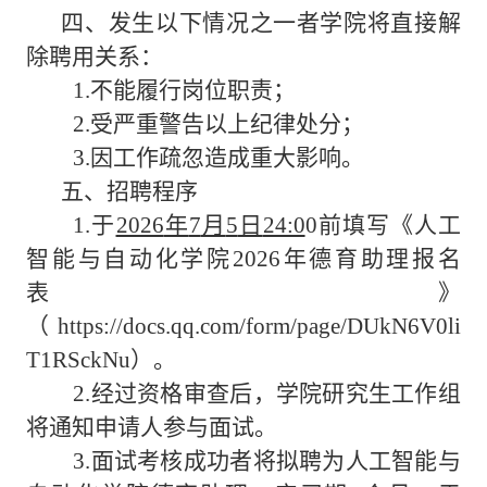
四、发生以下情况之一者学院将直接解
除聘用关系：
1.不能履行岗位职责；
2.受严重警告以上纪律处分；
3.因工作疏忽造成重大影响。
五、招聘程序
1.于
2026
年
7
月
5
日
24:0
0前
填写《人工
智能与自动化学院
2026
年德育助理报名
表
》
（
https://docs.qq.com/form/page/DUkN6V0li
T1RSckNu
）。
2.经过资格审查后，
学院研究生工作组
将通知申请人参与面试。
3.面试考核成功者
将拟聘为
人工智能与