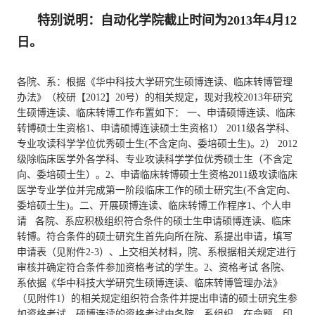
特别说明：自动化学院截止时间为2013年4月12
日。
各院、系：根据《华中科技大学研究生硕博连读、临床转博管理
办法》（校研【2012】20号）的相关规定，现对我校2013年研究
生硕博连读、临床转博工作布置如下： 一、申请硕博连读、临床
转博硕士生资格1、申请硕博连读硕士生资格1） 2011级各学科、
专业攻读科学学位优秀硕士生(不含定向、委培硕士生)。2） 2012
级除临床医学外各学科、专业攻读科学学位优秀硕士生（不含定
向、委培硕士生）。2、申请临床转博硕士生资格2011级攻读临床
医学专业学位并完成第一阶段临床工作的硕士研究生(不含定向、
委培硕士生)。二、开展硕博连读、临床转博工作程序1、个人申
请 各院、系应积极组织符合条件的硕士生申请硕博连读、临床
转博。符合条件的硕士研究生首先向所在院、系提出申请，填写
申请表（见附件2-3）、上交相关材料，院、系根据相关规定进行
审核并确定符合条件参加资格考试的学生。2、资格考试 各院、
系依据《华中科技大学研究生硕博连读、临床转博管理办法》
（见附件1）的相关规定组织符合条件并提出申请的硕士研究生参
加资格考试。硕博连读的资格考试由各院、系组织，在命题、印