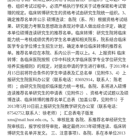
卷、组织考试过程中，必须严格执行学校关于试卷保密和考试管
理的规定。临床转博研究生的资格考试由研究生院统一组织。3、
确定推荐名单并公示 硕博连读：各院（系、所）根据资格考试结
果、研究能力考察及思想政治表现对申请人做出综合评定，确定
本单位硕博连读研究生的推荐名单。临床转博：研究生院将临床
能力统一考核成绩优秀的学生名单通知相关院系，院系结合临床
医学专业学位博士生招生计划，确定本单位临床转博的推荐名
单。推荐名单应在本院、系内公示一周以上。4、上报资料 临床
转博：各临床医院按照《华中科技大学临床医学专业学位研究生
培养实施细则》的规定，对提出申请的学生进行审核，于2013年4
月15日前将符合条件的学生申请表及汇总名单（见附件3、4）上
报研究生院医科办公室（联系电话：83692914，联系人：陈老
师）；由研究生院组织临床能力统一考核。各院、系将进入硕博
连读推荐名单研究生的申请表（见附件2）、资格考试试题以及硕
博连读、临床转博的推荐名单汇总表（加盖公章，见附件5）于
2013年5月10日前上报研究生院教学研究办公室（联系电话：
87542752,联系人：徐老师）；汇总表电子版发
xms@mail.hust.edu.cn。5、审核批准 各院、系推荐名单经研究生
院审核后，报学校领导审批，确定最终2013年硕博连读、临床转
博研究生名单并发文。 三、注意事项1、各院、系在本单位2013