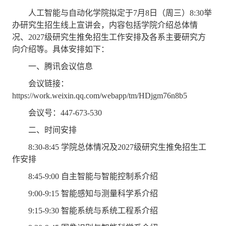
人工智能与自动化学院拟定于
7月
8
日（周
三
）
8
:30举
办研究生招生线上宣讲会，
内容包括
学院介绍
总体情
况、
202
7
级研究生推免招生
工作安排
及
各系主要研究方
向
介绍
等
。具体安排如下：
一、腾讯会议信息
会议链接：
https://work.weixin.qq.com/webapp/tm/HDjgm76n8b5
会议号：
447-673-530
二、时间安排
8
:30-
8
:4
5
学院总体情况
及
202
7
级研究生推免招生
工
作安排
8
:4
5
-
9
:
00
自主智能与智能控制系介绍
9
:
00
-
9
:
15
智能感知与测量科学系介绍
9
:
15
-
9
:
3
0 智能系统与系统工程系介绍