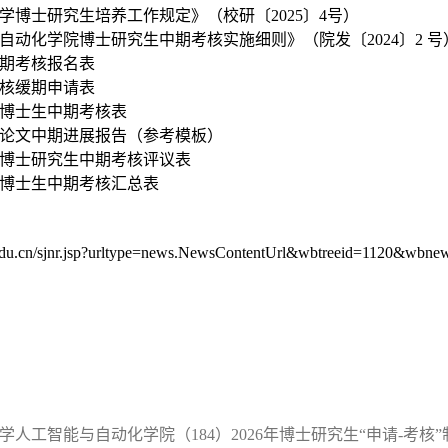
学博士研究生培养工作规定》（校研
〔
2025〕4号
）
自动化学院博士研究生中期考核实施细则》（院发
〔
2024
〕
2 
期考核报名表
核缓期申请表
博士生中期考核表
论文中期进展报告（参考模板）
博士研究生中期考核评议表
博士生中期考核汇总表
st.edu.cn/sjnr.jsp?urltype=news.NewsContentUrl&wbtreeid=1120&wbn
学人工智能与自动化学院（184）2026年博士研究生“申请-考核