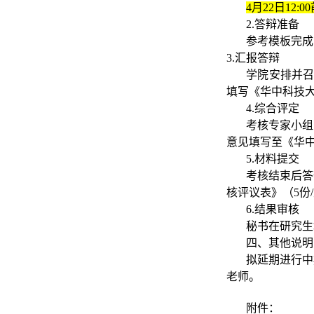
4
月
22
日
1
2
:
2.答辩准备
参考模板完成
3.汇报答辩
学院安排并
填写《华中科技
4.综合评定
考核专家小组
意见填写至《华
5.材料提交
考核结束后答
核评议表》（
5
6.结果审核
秘书在研究生
四、其他说明
拟延期进行中
老师
。
附件：