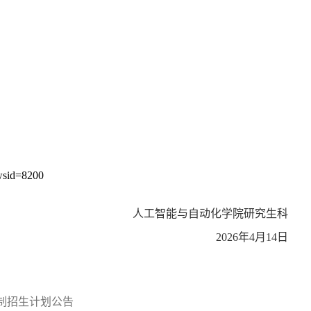
号）
ewsid=8200
人工智能与自动化学院研究生科
202
6
年
4
月
14
日
”制招生计划公告