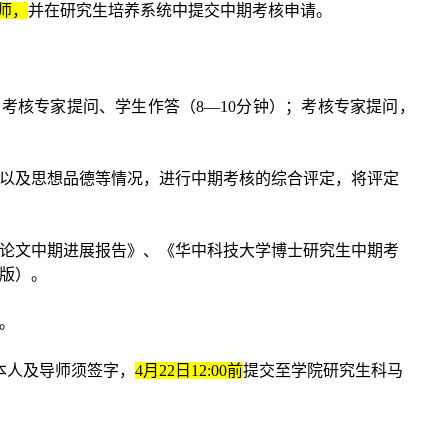
师
，
并在研究生培养系统中提交中期考核申请。
）；考核专家提问、学生作答（8—10分钟）
；
考核专家提问，
以及思想品德等情况，进行中期考核的综合评定，将评定
论文中期进展报告》
、
《华中科技大学博士研究生中期考
质版）。
。
本人及导师须签字，
4
月
22
日
1
2
:00前
提交
至
学院研究生科
马