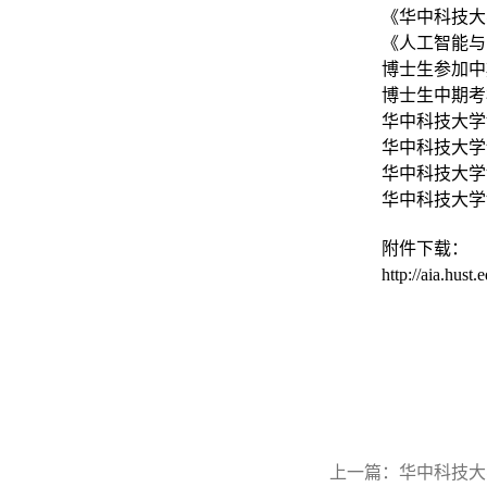
《华中科技大
《人工智能与
博士生参加中
博士生中期考
华中科技大学
华中科技大学
华中科技大学
华中科技大学
附件下载：
http://aia.hu
上一篇：
华中科技大