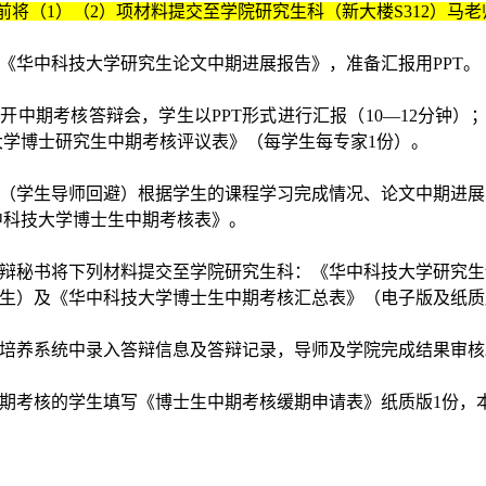
00前将（1）（2）项材料提交至学院研究生科
（
新大楼
S312
）
马老
《华中科技大学研究生论文中期进展报告》，准备汇报用
PPT。
召开中期考核
答辩
会
，
学生以
PPT形式进行汇报（10—12分钟
大学博士研究生中期考核评议表》（每学生每专家
1份）。
（
学生
导师回避）根据学生的课程学习完成情况、论文中期进展
中科技大学博士生中期考核表》。
辩秘书将下列材料提交至学院研究生科：《华中科技大学研究生
份/生）及《华中科技大学博士生中期考核汇总表》（电子版及纸
培养系统中录入答辩信息及答辩记录，导师及学院完成结果审核
期考核的学生填写《博士生中期考核缓期申请表》
纸质版
1份
，