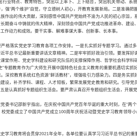
突出行业特点、教育特色，突出以上率下、上下结合，突出机关带动、系
力，强“两个维护”自觉，守立德树人初心，开教育发展新局。二是准确把
民族作出的伟大贡献，深刻感悟中国共产党始终不渝为人民的初心宗旨，
在长期奋斗中铸就的伟大精神，深刻领会中国共产党成功推进革命、建设
为工作动力和成效。要干实事、解难事谋大事、创新事、长本事。
要严格落实党史学习教育各项工作安排。一是扎实抓好专题学习。通过多
习近平总书记最新重要讲话文章精神。二是牢牢抓好政治引领。要发挥好
大课堂作用、党史学科建设和研究队伍的支撑保障作用、哲学社会科学科
四史”专题教育作为广大师生开展中国特色社会主义教育的重要机遇切实抓
。深挖教育系统红色资源“鲜活教材”，增强吸引力感染力。四是务实抓
地建设，补齐学科、课程、人才短板，繁荣发展党史教育和研究。引导党
。五是认真抓好专题组织生活会。要严肃认真召开专题组织生活会，开展
校党委书记邵新宇指出，在庆祝中国共产党百年华诞的重大时刻，在“两个
。校党委成立了中国共产党成立100周年庆祝活动暨党史学习教育领导
史学习教育将会贯穿2021年全年，各单位要认真学习习近平总书记的