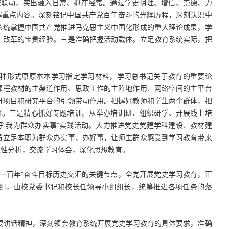
统联动，突出融入日常、抓在经常。通过学史明理、增信、崇德、力
握重点内容。深刻铭记中国共产党百年奋斗的光辉历程，深刻认识中
系统掌握中国共产党推进马克思主义中国化形成的重大理论成果，学
、改革的宝贵经验。三是准确把握活动载体。立足教育系统实际，把
种形式原原本本学习指定学习材料，学习总书记关于教育的重要论
课程教材的主渠道作用、思政工作的主阵地作用、网络空间的主平台
研项目和研究平台的引领带动作用。把握好教师和学生两个群体，把
好。三是精心抓好专题培训。从举办培训班、组织研学、开展线上培
好“我为群众办实事”实践活动。大力推进党史党建学科建设、教材建
员立足本职为群众办实事、办好事，让师生群众感受到学习教育带来
党性分析，交流学习体会，深化思想教育。
一百年”奋斗目标历史交汇的关键节点，全党开展党史学习教育，正
小组，由校党委书记和校长任领导小组组长，统筹推进各项任务的落
重要讲话精神，深刻领会教育系统开展党史学习教育的具体要求，准确