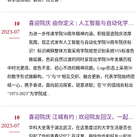
喜迎院庆 由你定义 | 人工智能与自动化学院50周年院庆标识揭晓！
10
2023-07
为进一步传递学院50周年精神内涵，积极营造院庆浓厚
氛围，现正式发布人工智能与自动化学院50周年院庆标
识！标识阐释整体方案采用学院视觉识别系统VIS标准色
做延展，色彩自然过渡的同时呈现出学院50年发展历程
中时光更迭、底色不变、初心不改的精神风貌。Logo形态上采用50
的数字形式做解构，“5”与“0”相互交织、融合更新，代表学院始终团
结一心，携手奋进，面向前沿探索，锐意进取；在“0”的弧线处标出
“1973-2023”为学院成...
喜迎院庆 江城有约 | 欢迎院友回汉，一起感受红色文化之旅吧！
10
2023-07
华科大坐落于湖北武汉，在这里度过的大学生活是否也
勾起了你的青春记忆？在这里，相信你也和好友一起出