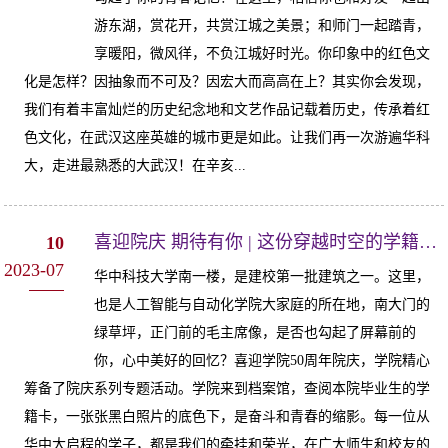
游东湖，赏花开，共赏江城之美景；和师门一起踏青，
享暖阳，微风徉，不负江城好时光。你印象中的红色文
化是怎样？因抽象而不可及？因宏大而高高在上？其实你会发现，
我们有着丰富灿烂的历史纪念地和文艺作品记载着历史，传承着红
色文化，在武汉这座英雄的城市更是如此。让我们再一次游遍华科
大，走进最熟悉的大武汉！在辛亥...
喜迎院庆 期待有你 | 这份穿越时空的学籍卡是你青春的独家记忆
10
2023-07
华中科技大学南一楼，是建校第一批建筑之一。这里，
也是人工智能与自动化学院大家庭的所在地，南大门的
绿草坪，正门前的毛主席像，是否也勾起了屏幕前的
你，心中美好的回忆？喜迎学院50周年院庆，学院精心
筹备了院庆系列专题活动。学院来到档案馆，查阅本院毕业生的学
籍卡，一张张黑白照片的底色下，是奋斗和青春的缩影。每一位从
华中大启程的学子，都是我们的牵挂和荣光，在广大师生和校友的