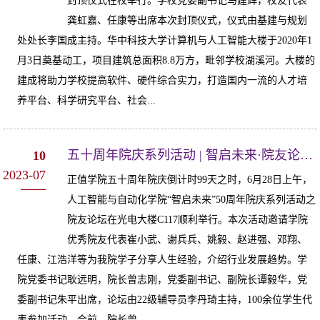
封顶仪式在校举行。学校党委副书记马建辉，校友代表
龚虹嘉、任康等出席本次封顶仪式，仪式由基建与规划
处处长李国成主持。华中科技大学计算机与人工智能大楼于2020年1
月3日奠基动工，项目建筑总面积8.8万方，毗邻学校湖溪河。大楼的
建成将助力学校提高软件、硬件综合实力，打造国内一流的人才培
养平台、科学研究平台、社会...
五十周年院庆系列活动 | 智启未来·院友论坛（第一期）顺利举行
10
2023-07
正值学院五十周年院庆倒计时99天之时，6月28日上午，
人工智能与自动化学院“智启未来”50周年院庆系列活动之
院友论坛在光电大楼C117顺利举行。本次活动邀请学院
优秀院友代表崔小武、谢兵兵、姚毅、赵进强、邓翔、
任康、江浩洋等为我院学子分享人生经验，介绍行业发展趋势。学
院党委书记耿远明，院长曾志刚，党委副书记、副院长谭毅华，党
委副书记朱平出席，论坛由22级辅导员李丹琦主持，100余位学生代
表参加活动。会前，院长曾...