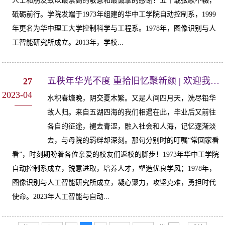
人士和朋友致以最崇高的敬意和最诚挚的感谢！五十载弦歌不辍，
砥砺前行。学院发端于1973年组建的华中工学院自动控制系，1999
年更名为华中理工大学控制科学与工程系。1978年，图像识别与人
工智能研究所成立。2013年，学校...
五秩年华光不度 重拾旧忆聚新颜 | 欢迎我院校友回家
27
2023-04
水积春塘晚，阴交夏木繁。又是人间四月天，洗尽铅华
故人归。来自五湖四海的我们相遇在此，毕业后又前往
各自的征途，褪去青涩，融入社会和人海，记忆逐渐淡
去，与母院的羁绊却深刻。那句分别时的叮嘱“常回家看
看”，时刻期盼着各位亲爱的校友们返校的脚步！1973年华中工学院
自动控制系成立，锐意进取，培养人才，塑造优良学风；1978年，
图像识别与人工智能研究所成立，凝心聚力，攻坚克难，勇担时代
使命。2023年人工智能与自动...