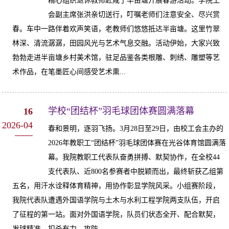
精心组织退休教师赴咸宁半亩塘开展春游活动。学院工
会副主席张洪亲切送行，叮嘱老师们注意安全、尽兴赏
春。车中一路伴着欢声笑语，老教师们悠悠抵达半亩塘。这里竹翠
林深、清流潺潺，田园风光与艺术气息交融。活动伊始，大家兴致
勃勃走进半亩塘乡村美术馆，驻足品鉴各类根雕、刺绣、雕塑等艺
术作品，在笔墨匠心间感受艺术熏...
学校“团结杯”羽毛球团体赛圆满落幕
16
2026-04
春和景明，逐羽飞扬。3月28日至29日，由校工会主办的
2026年教职工“团结杯”羽毛球团体赛在光谷体育馆圆满落
幕。我院教职工代表队奋勇拼搏、默契协作，在全校44
支代表队、近800名参赛者中脱颖而出，最终斩获乙组第
五名，用汗水诠释体育精神，用协作彰显学院风采。小组赛阶段，
我院代表队遭遇外国语学院与土木与水利工程学院两支队伍，开启
了征程的第一站。面对外国语学院，队员们状态全开、配合默契，
发球精准、扣杀有力，攻防...