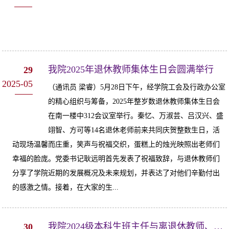
我院2025年退休教师集体生日会圆满举行
29
2025-05
（通讯员 梁睿）5月28日下午，经学院工会及行政办公室
的精心组织与筹备，2025年整岁数退休教师集体生日会
在南一楼中312会议室举行。秦忆、万淑芸、吕汉兴、盛
翊智、方可等14名退休老师前来共同庆贺整数生日，活
动现场温馨而庄重，笑声与祝福交织，蛋糕上的烛光映照出老师们
幸福的脸庞。党委书记耿远明首先发表了祝福致辞，与退休教师们
分享了学院近期的发展概况及未来规划，并表达了对他们辛勤付出
的感激之情。接着，在大家的生...
我院2024级本科生班主任与离退休教师、新进教师座谈交流会顺利召开
30