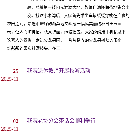
晨，随着第一缕阳光洒满大地，教师们满怀期待地集合出
发。抵达小朱湾后，大家首先乘坐车辆缓缓穿梭在广袤的
农田之间。沿途中翠绿的蔬菜地交织成一幅幅美丽的秋日田园画
卷，让人心旷神怡。秋风拂面，绿波摇曳，大家纷纷用手机记录下
这喜人的景象。走进火龙果园，一片片整齐的火龙果树映入眼帘，
红彤彤的果实挂满枝头。在工...
我院退休教师开展秋游活动
25
2025-11
我院老协分会茶话会顺利举行
02
2025-11