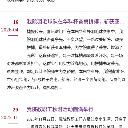
我院羽毛球队在华科杯奋勇拼搏，斩获亚军为院争光
16
2026-04
捷报传来，喜讯盈门！在本届华科杯羽毛球赛事中，我
院羽毛球队奋勇争先、不负众望，一路过关斩将、顽强
拼搏，最终斩获亚军殊荣，为学院赢得了荣誉、增添了
光彩！这段征途里，每一次挥拍都凝聚着汗水，每一场
对决都彰显着担当，这群少年用实力诠释初心，用拼搏书写荣光，
虽未登顶，却足以让全院师生为之骄傲。本届华科杯，我院抽到“死
亡小组”G组，与8号种子光电、船海、经济三个强院同组。队员们以
冲击姿态全力以赴，稳扎稳打...
我院教职工秋游活动圆满举行
29
2025-11
2025年11月22日，我院教职工们齐聚江夏小朱湾，开启了
一场惬意的秋游活动，让大家尽情享受秋日的美好。清