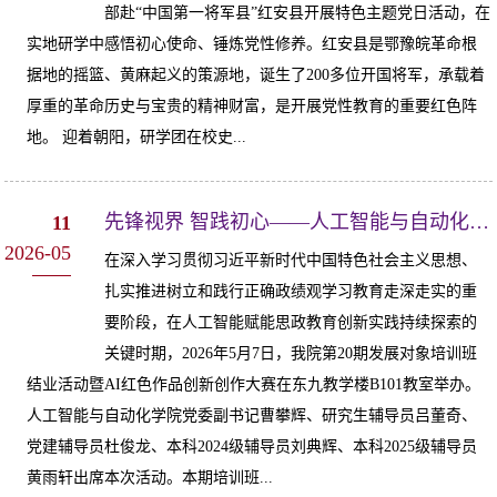
部赴“中国第一将军县”红安县开展特色主题党日活动，在
实地研学中感悟初心使命、锤炼党性修养。红安县是鄂豫皖革命根
据地的摇篮、黄麻起义的策源地，诞生了200多位开国将军，承载着
厚重的革命历史与宝贵的精神财富，是开展党性教育的重要红色阵
地。 迎着朝阳，研学团在校史...
先锋视界 智践初心——人工智能与自动化学院第20期发展对象培训班结业活动暨AI...
11
2026-05
在深入学习贯彻习近平新时代中国特色社会主义思想、
扎实推进树立和践行正确政绩观学习教育走深走实的重
要阶段，在人工智能赋能思政教育创新实践持续探索的
关键时期，2026年5月7日，我院第20期发展对象培训班
结业活动暨AI红色作品创新创作大赛在东九教学楼B101教室举办。
人工智能与自动化学院党委副书记曹攀辉、研究生辅导员吕董奇、
党建辅导员杜俊龙、本科2024级辅导员刘典辉、本科2025级辅导员
黄雨轩出席本次活动。本期培训班...