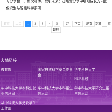
习分享会一、薪火相传，职引未来：在经验分享中明晰成长方向图
像识别与智能科学系研...
...
首页
上页
1
2
3
4
5
27
下页
尾页
到第
页
跳转
友情链接
教育部
国家自然科学基金委员
华中科技大学
会
HUB系统
华中科技大学本科生就
华中科技大学本科招生
华中科技大学研究生招
业信息网
信息网
生信息网
华中科技大学党委学生
工作部