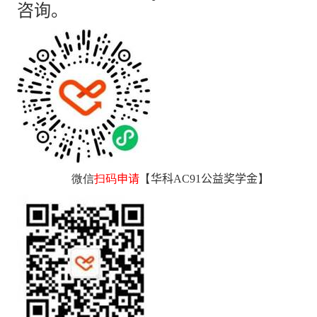
咨询。
微信
扫码
申请
【
华科AC91公益奖学金
】