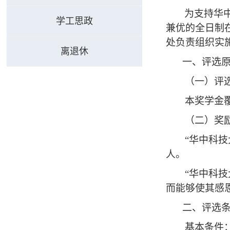
为支持华
学工思政
兼优的全日制
处负责组织实
离退休
一、评选
（一）评
本奖学金
（二）奖
“华中科
人。
“华中科
而能够使其感
二、评选
基本条件