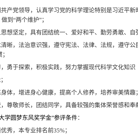
国共产党领导，认真学习党的科学理论特别是习近平新时
、做到“两个维护”；
义思想坚定，具有团结统一、爱好和平、勤劳勇敢、自
念清晰，法治意识强，遵守宪法、法律、法规，遵守公
惯；
习，勇于探索，积极实践，努力掌握现代科学文化知识
能；
炼身体，增进身心健康，提高个人修养，培养审美情趣
校，尊敬师长，团结同学，具备较强的集体荣誉感和奉
技大学圆梦东风奖学金”参评条件
：
绩优秀，本专业排名前
35%
；