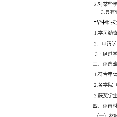
2.
对某些
3.
具有
“华中科技
1.
学习勤
2
．申请学
3．经过
三、评选
1.
符合申
2.
各学院
3.
获奖学
四、评审
（一）材