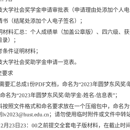
技大学社会奖学金申请审批表（申请理由处添加个人电
请书（结尾处添加个人电子签名）；
明材料汇总：个人成绩单（加盖公章版）、四六级、获
目录）；
考条件证明材料；
技大学社会奖助学金申请一览表。
交要求
需要汇总成
1
份
PDF
文档，命名为“
2023
年圆梦东风奖
/
命名为“
2023
年圆梦东风奖
/
助学金
-
姓名
-
信息表”；
料按照文件格式和命名要求放在一个压缩包中，命名为
到
lv2023@hust.edu.cn
；请勿使用临时附件或文件中转
12
月
23
日
23
：
00
之前提交全套电子版材料，在截止时