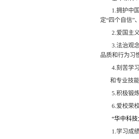
1.
拥护中
定“四个自信”
2.
爱国主
3.
法治观
品质和行为习
4.
刻苦学
和专业技
5.
积极锻
6.
爱校荣
“华中科
1.
学习成